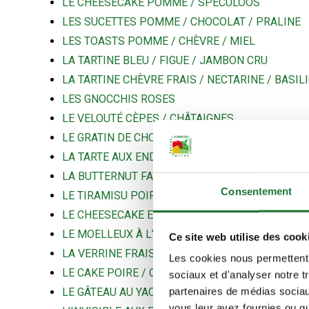
LE CHEESECAKE POMME / SPECULOOS
LES SUCETTES POMME / CHOCOLAT / PRALINE
LES TOASTS POMME / CHÈVRE / MIEL
LA TARTINE BLEU / FIGUE / JAMBON CRU
LA TARTINE CHÈVRE FRAIS / NECTARINE / BASIL
LES GNOCCHIS ROSES
LE VELOUTÉ CÈPES / CHÂTAIGNES
LE GRATIN DE CHOU-FLEUR
LA TARTE AUX ENDIVES ET AUX NOIX
LA BUTTERNUT FARCIE
Consentement
LE TIRAMISU POIRE / CRÈME DE CHÂTAIGNE
LE CHEESECAKE EN VERRINE
LE MOELLEUX À L’ABRICOT
Ce site web utilise des cook
LA VERRINE FRAISES / SPECULOOS
Les cookies nous permettent d
LE CAKE POIRE / CHOCOLAT
sociaux et d'analyser notre t
partenaires de médias sociaux
LE GÂTEAU AU YAOURT ET AUX POMMES
vous leur avez fournies ou qu'