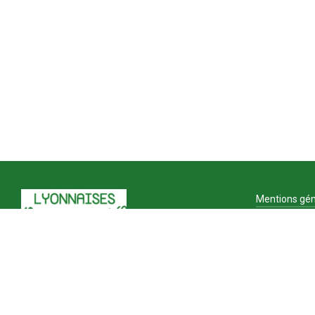
Mentions gén
CGV
Menti
Plan 
Gesti
Politi
TERRES LYONNAISES