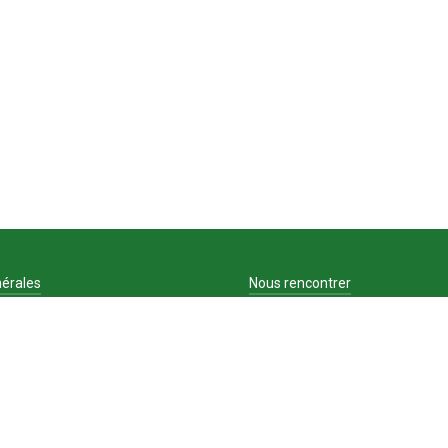
érales
Nous rencontrer
Contact
ons légales
Recrutement
du site
on des cookies
que de confidentialité