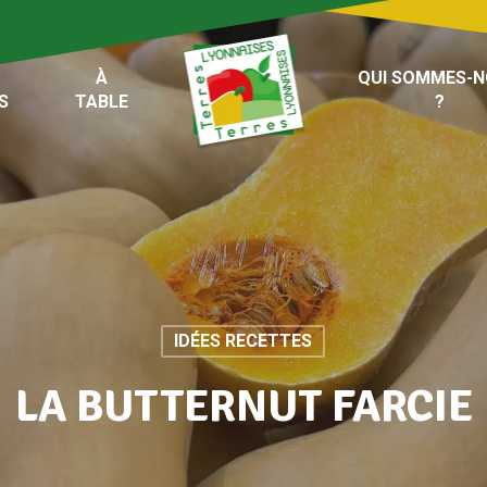
À
QUI SOMMES-
S
TABLE
?
IDÉES RECETTES
LA BUTTERNUT FARCIE