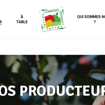
À
QUI SOMMES-
S
TABLE
?
OS PRODUCTEU