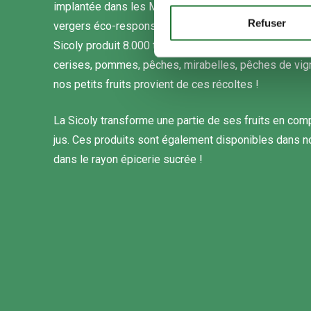
implantée dans les Monts du Lyonnais. Avec ses 570
Refuser
vergers éco-responsables et plus de 100 associés c
Sicoly produit 8.000 tonnes de petits fruits par an : f
cerises, pommes, pêches, mirabelles, pêches de vign
nos petits fruits provient de ces récoltes !
La Sicoly transforme une partie de ses fruits en comp
jus. Ces produits sont également disponibles dans n
dans le rayon épicerie sucrée !