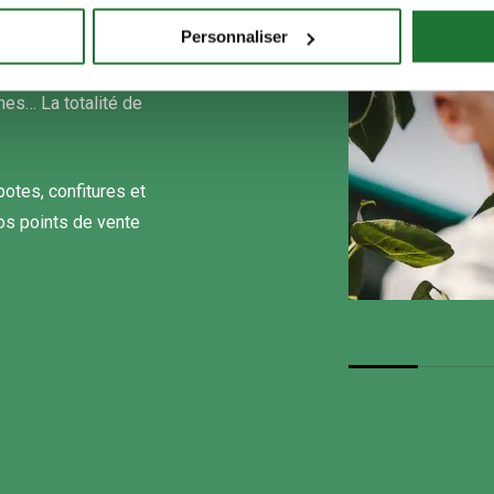
 hectares de
Personnaliser
oopérateurs, la
ramboises, fraises,
es… La totalité de
otes, confitures et
os points de vente