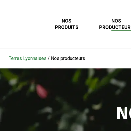
Skip
to
main
NOS
NOS
PRODUITS
PRODUCTEUR
content
Terres Lyonnaises
/
Nos producteurs
N