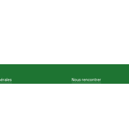
érales
Nous rencontrer
Contact
ons légales
Recrutement
du site
on des cookies
que de confidentialité