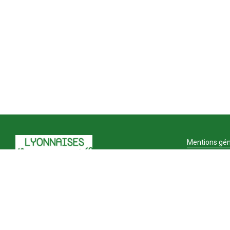
Mentions gén
CGV
Menti
Plan 
Gesti
Politi
TERRES LYONNAISES