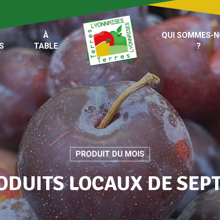
À
QUI SOMMES-
S
TABLE
?
PRODUIT DU MOIS
ODUITS LOCAUX DE SE