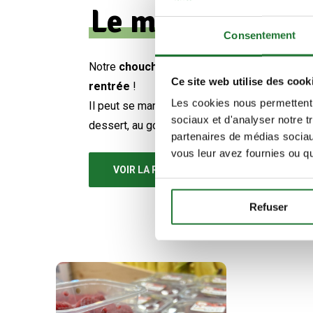
Le melons
Consentement
Notre
chouchou de l’été et de la
Ce site web utilise des cook
rentrée
!
Les cookies nous permettent d
Il peut se manger en entrée, en
sociaux et d'analyser notre t
dessert, au goûter…
partenaires de médias sociaux
vous leur avez fournies ou qu'
VOIR LA RECETTE
Refuser