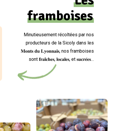
Les
framboises
Minutieusement récoltées par nos
producteurs de la Sicoly dans les
𝐌𝐨𝐧𝐭𝐬 𝐝𝐮 𝐋𝐲𝐨𝐧𝐧𝐚𝐢𝐬, nos framboises
sont 𝐟𝐫𝐚𝐢̂𝐜𝐡𝐞𝐬, 𝐥𝐨𝐜𝐚𝐥𝐞𝐬, et 𝐬𝐮𝐜𝐫𝐞́𝐞𝐬…