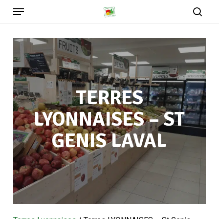
Menu
Skip
to
sear
main
content
TERRES
LYONNAISES – ST
GENIS LAVAL