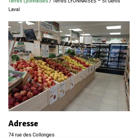
Terres Lyonnaises
/
Terres LYONNAISES – St Genis
Laval
Adresse
74 rue des Collonges