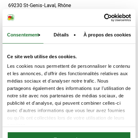
69230 St-Genis-Laval, Rhône
Horaires d'ouvertures
Consentement
Détails
À propos des cookies
lundi: 08h30-13h – 15h-19h30
Mardi: 08h30-13h – 15h-19h30
Mercredi: 08h30-13h – 15h-19h30
Ce site web utilise des cookies.
jeudi: 08h30-13h – 15h-19h30
Les cookies nous permettent de personnaliser le contenu
Vendredi: 08h30 – 19h30
et les annonces, d'offrir des fonctionnalités relatives aux
samedi: 08h30 – 19h30
médias sociaux et d'analyser notre trafic. Nous
dimanche: 08h30 – 12h30
partageons également des informations sur l'utilisation de
notre site avec nos partenaires de médias sociaux, de
Contacter
publicité et d'analyse, qui peuvent combiner celles-ci
avec d'autres informations que vous leur avez fournies
Tel.:
0481062462
ou qu'ils ont collectées lors de votre utilisation de leurs
services.