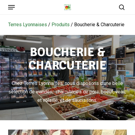
Menu
Skip
to
sear
main
Terres Lyonnaises
/
Produits
/
Boucherie & Charcuterie
content
BOUCHERIE &
CHARCUTERIE
Chez Terres Lyonnaises, nous disposons d’une belle
sélection de viandes, charcuteries de porc, boeuf, veau,
et volaille; et de saucissons.