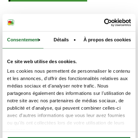
L’enseigne Terres Lyonnaises propose divers
saucissons de nos producteurs locaux ! Nos quatre
éleveurs de porc proposent une sélection de
Consentement
Détails
À propos des cookies
saucissons fermiers. L’un d’entre eux propose des
saucisses sèches à la fourme, des saucissons secs et
des saucisses sèches. Nous travaillons également
Ce site web utilise des cookies.
avec un artisan transformateur dans les Monts du
Les cookies nous permettent de personnaliser le contenu
Lyonnais, dont l’origine de la viande est garantie Rhône
et les annonces, d'offrir des fonctionnalités relatives aux
médias sociaux et d'analyser notre trafic. Nous
Alpes.
partageons également des informations sur l'utilisation de
notre site avec nos partenaires de médias sociaux, de
Vous retrouverez dans les magasins Terres Lyonnaises
publicité et d'analyse, qui peuvent combiner celles-ci
une large sélection, allant du pavé Lyonnais aux herbes,
avec d'autres informations que vous leur avez fournies
au poivre ou nature à des saucissons, jésus ou rosette.
ou qu'ils ont collectées lors de votre utilisation de leurs
services.
Et découvrez dans quelques magasins notre saucisson